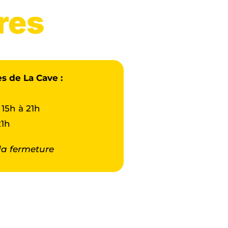
res
es de La Cave :
 15h à 21h
21h
la fermeture