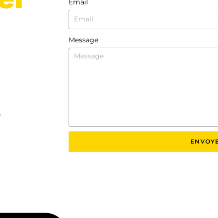
Email
Message
T
ENVOY