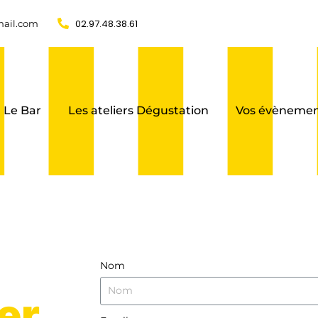
02.97.48.38.61
ail.com
Le Bar
Les ateliers Dégustation
Vos évènemen
Nom
er