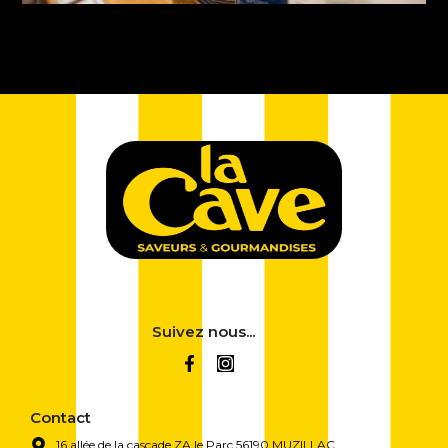
Suivez nous...
Contact
16 allée de la cascade ZA le Parc 56190 MUZILLAC